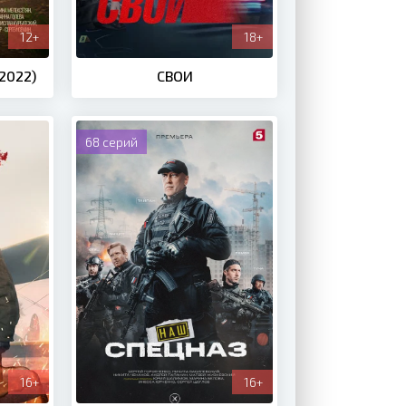
12+
18+
2022)
СВОИ
68 серий
16+
16+