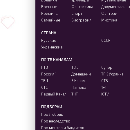
Боевики
Триллеры
Музыкальные
Военные
Фантастика
Документальн
Криминал
Спорт
Фэнтези
Семейные
Биография
Мистика
СТРАНА
Русские
СССР
Украинские
ПО ТВ КАНАЛАМ
НТВ
ТВ 3
Супер
Россия 1
Домашний
ТРК Украина
ТВЦ
5 Канал
СТБ
СТС
Пятница
1+1
Первый Канал
ТНТ
ICTV
ПОДБОРКИ
Про Любовь
Про наследство
Про ментов и бандитов