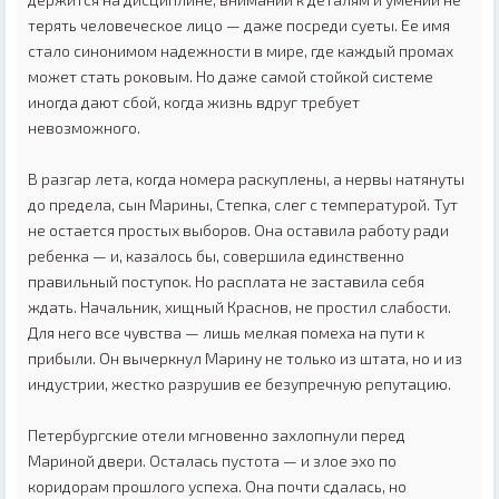
терять человеческое лицо — даже посреди суеты. Ее имя
стало синонимом надежности в мире, где каждый промах
может стать роковым. Но даже самой стойкой системе
иногда дают сбой, когда жизнь вдруг требует
невозможного.
В разгар лета, когда номера раскуплены, а нервы натянуты
до предела, сын Марины, Степка, слег с температурой. Тут
не остается простых выборов. Она оставила работу ради
ребенка — и, казалось бы, совершила единственно
правильный поступок. Но расплата не заставила себя
ждать. Начальник, хищный Краснов, не простил слабости.
Для него все чувства — лишь мелкая помеха на пути к
прибыли. Он вычеркнул Марину не только из штата, но и из
индустрии, жестко разрушив ее безупречную репутацию.
Петербургские отели мгновенно захлопнули перед
Мариной двери. Осталась пустота — и злое эхо по
коридорам прошлого успеха. Она почти сдалась, но