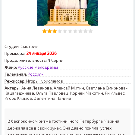
Студии:
Смотрим
Премьера:
24 января 2026
Продолжительность:
4 Серии
Жанр:
Русские мелодрамы
Телеканал:
Россия-1
Режиссер:
Игорь Нурисламов
Актеры:
Анна Леванова, Алексей Митин, Светлана Смирнова-
Кацагаджиева, Ольга Павловец, Корней Махотин, Ян Ильвес,
Игорь Климов, Валентина Панина
В беспокойном ритме гостиничного Петербурга Марина
держала все в своих руках. Она давно поняла: успех
держится на дисциплине, внимании к деталям и умении не