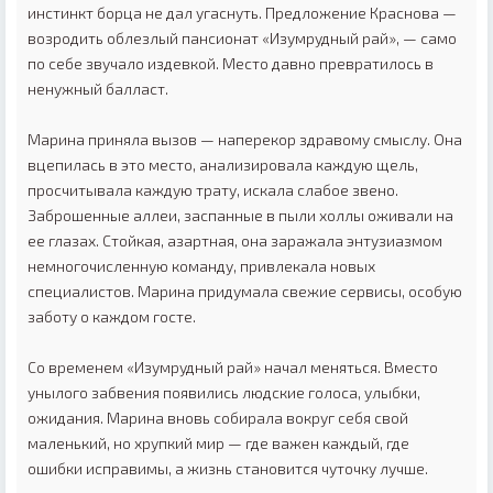
инстинкт борца не дал угаснуть. Предложение Краснова —
возродить облезлый пансионат «Изумрудный рай», — само
по себе звучало издевкой. Место давно превратилось в
ненужный балласт.
Марина приняла вызов — наперекор здравому смыслу. Она
вцепилась в это место, анализировала каждую щель,
просчитывала каждую трату, искала слабое звено.
Заброшенные аллеи, заспанные в пыли холлы оживали на
ее глазах. Стойкая, азартная, она заражала энтузиазмом
немногочисленную команду, привлекала новых
специалистов. Марина придумала свежие сервисы, особую
заботу о каждом госте.
Со временем «Изумрудный рай» начал меняться. Вместо
унылого забвения появились людские голоса, улыбки,
ожидания. Марина вновь собирала вокруг себя свой
маленький, но хрупкий мир — где важен каждый, где
ошибки исправимы, а жизнь становится чуточку лучше.