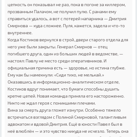
цепкость он показывал не раз, пока в погоне за киллером,
прозванным Палачом, не получил пулю. С ранами ему
справиться удалось, а вот с потерей напарника — Дмитрия
Смирнова — куда сложнее. Пуля, кажется, задела и что-то
внутреннее.
Когда Костиков вернулся в строй, двери старого отдела для
него уже были закрыты. Генерал Смирнов — отец
погибшего друга, один из больших людей в ведомстве, —
настоял: Павлу не место среди оперативников. И
официальная причина есть — здоровье, но истина глубже.
Ему как бы намекнули: «Сиди тихо, не мелькай.»
Оказавшись в информационно-аналитическом отделе,
Костиков вдруг понимает, что бумаги способны душить
крепче цепей. Новая команда приняла его настороженно.
Никто не ждал героя с поникшими плечами.
Вина за смерть друга гложет изнутри. Особенно тяжело
встречаться взглядом с Полиной Смирновой, талантливым
адвокатом и вдовой Дмитрия. Ещё в юности Павел был в
неё влюблён — и это чувство никуда не исчезло. Теперь она