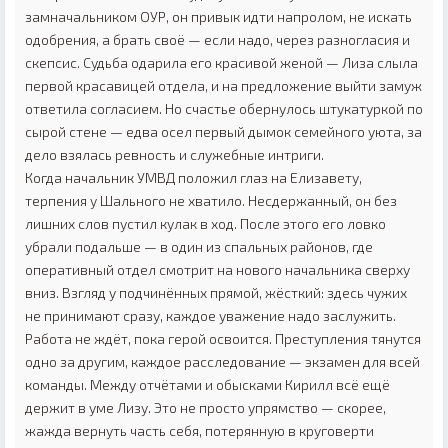
замначальником ОУР, он привык идти напролом, не искать
одобрения, а брать своё — если надо, через разногласия и
скепсис. Судьба одарила его красивой женой — Лиза слыла
первой красавицей отдела, и на предложение выйти замуж
ответила согласием. Но счастье обернулось штукатуркой по
сырой стене — едва осел первый дымок семейного уюта, за
дело взялась ревность и служебные интриги.
Когда начальник УМВД положил глаз на Елизавету,
терпения у Шального не хватило. Несдержанный, он без
лишних слов пустил кулак в ход. После этого его ловко
убрали подальше — в один из спальных районов, где
оперативный отдел смотрит на нового начальника сверху
вниз. Взгляд у подчинённых прямой, жёсткий: здесь чужих
не принимают сразу, каждое уважение надо заслужить.
Работа не ждёт, пока герой освоится. Преступления тянутся
одно за другим, каждое расследование — экзамен для всей
команды. Между отчётами и обысками Кирилл всё ещё
держит в уме Лизу. Это не просто упрямство — скорее,
жажда вернуть часть себя, потерянную в круговерти